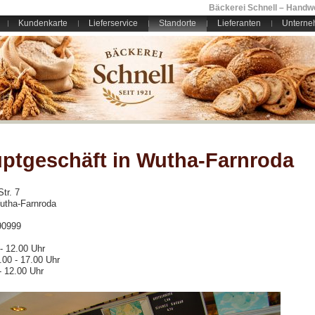
Bäckerei Schnell – Handwe
Kundenkarte
Lieferservice
Standorte
Lieferanten
Unterne
ptgeschäft in Wutha-Farnroda
tr. 7
utha-Farnroda
90999
- 12.00 Uhr
6.00 - 17.00 Uhr
- 12.00 Uhr