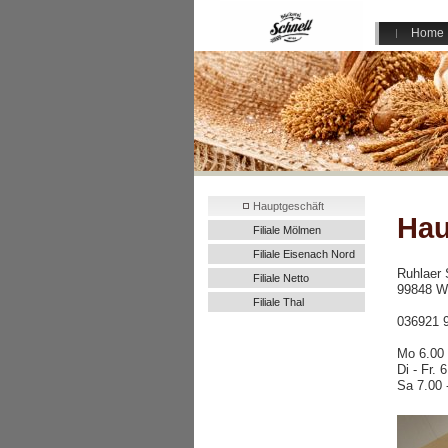
Home
Hauptgeschäft
Hau
Filiale Mölmen
Filiale Eisenach Nord
Ruhlaer S
Filiale Netto
99848 W
Filiale Thal
036921 
Mo 6.00 
Di - Fr. 
Sa 7.00 